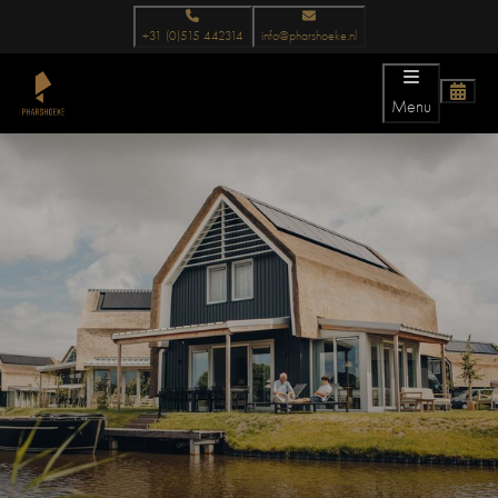
+31 (0)515 442314
info@pharshoeke.nl
Menu