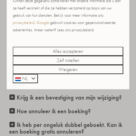
kunnen deze gegevens combineren met andere informatie die u aan
ze heeft verstrekt of die ze hebben verzameld op basis van uw
gebruik van hun diensten. Bekijk voor meer informatie ons
Kan ik mijn gekozen vakantieverblijf nog
privacybeleid
.
Google
gebruikt cookies voor gepersonaliseerde
wijzigen na het boeken?
advertenties. Meer weten? Lees ons privacybeleid.
Kan ik de datum van mijn verblijf nog
wijzigen na het boeken?
Alles accepteren
Krijg ik het prijsverschil terug als ik mijn
Zelf instellen
boeking wijzig?
Weigeren
Hoe kan ik bijgeboekte extra’s wijzigen of
NL
annuleren?
Krijg ik een bevestiging van mijn wijziging?
Hoe annuleer ik een boeking?
Ik heb per ongeluk dubbel geboekt. Kan ik
een boeking gratis annuleren?