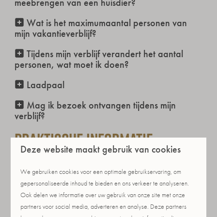
meebrengen van een huisdier?
Wat is het maximumaantal personen van
mijn vakantieverblijf?
Tijdens mijn verblijf verandert het aantal
personen, wat moet ik doen?
Laadpaal
Mag ik bezoek ontvangen tijdens mijn
verblijf?
Praktische informatie
Deze website maakt gebruik van cookies
Reserveren voor 2026!
We gebruiken cookies voor een optimale gebruikservaring, om
gepersonaliseerde inhoud te bieden en ons verkeer te analyseren.
Waar vind ik de plattegrond van het park?
Ook delen we informatie over uw gebruik van onze site met onze
partners voor social media, adverteren en analyse. Deze partners
Wijzigen & annuleren